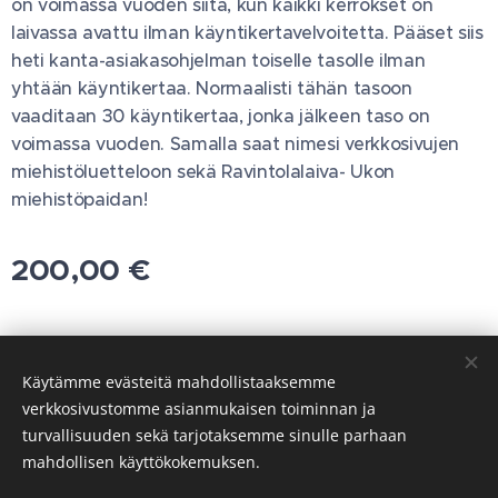
on voimassa vuoden siitä, kun kaikki kerrokset on
laivassa avattu ilman käyntikertavelvoitetta. Pääset siis
heti kanta-asiakasohjelman toiselle tasolle ilman
yhtään käyntikertaa. Normaalisti tähän tasoon
vaaditaan 30 käyntikertaa, jonka jälkeen taso on
voimassa vuoden. Samalla saat nimesi verkkosivujen
miehistöluetteloon sekä Ravintolalaiva- Ukon
miehistöpaidan!
200,00
€
Tietosuojakäytäntö
Käytämme evästeitä mahdollistaaksemme
verkkosivustomme asianmukaisen toiminnan ja
Käyttöehdot
Evästeet
turvallisuuden sekä tarjotaksemme sinulle parhaan
mahdollisen käyttökokemuksen.